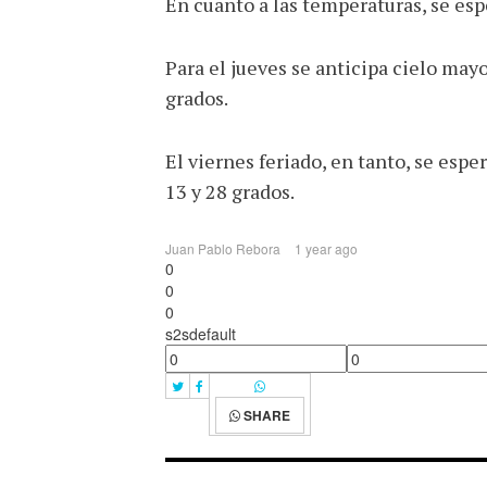
En cuanto a las temperaturas, se es
Para el jueves se anticipa cielo ma
grados.
El viernes feriado, en tanto, se es
13 y 28 grados.
Juan Pablo Rebora
1 year ago
0
0
0
s2sdefault
SHARE