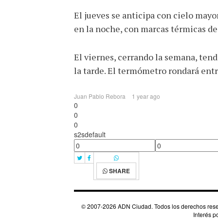
El jueves se anticipa con cielo may
en la noche, con marcas térmicas de 
El viernes, cerrando la semana, ten
la tarde. El termómetro rondará entr
Juan Pablo Rebora
1 year ago
0
0
0
s2sdefault
SHARE
© 2007-2026 ADN Ciudad. Todos los derechos reserva
Interés 