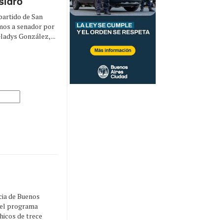
Isidro
partido de San
emos a senador por
ladys González, ...
cia de Buenos
 del programa
hicos de trece