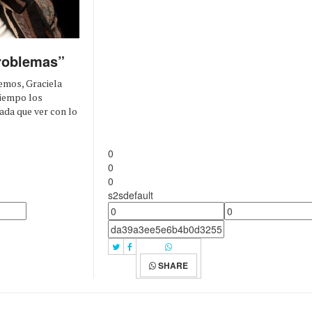
problemas”
emos, Graciela
tiempo los
ada que ver con lo
0
0
0
s2sdefault
SHARE