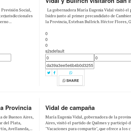
Vidal y Bullrich visitaron San 
 Previsión Social,
La gobernadora María Eugenia Vidal visitó el 
terjurisdiccionales
Isidro junto al primer precandidato de Cambi
rno ...
la Provincia, Esteban Bullrich. Héctor Flores, G
0
0
0
s2sdefault
SHARE
la Provincia
Vidal de campaña
ia de Buenos Aires,
María Eugenia Vidal, gobernadora de la provin
r del Plata,
Aires, visitó el partido de Quilmes y participó
n, Avellaneda, ...
"Vacaciones para compartir", que ofrece a los c