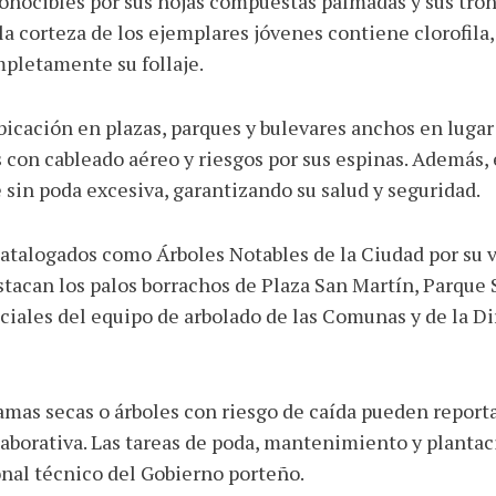
conocibles por sus hojas compuestas palmadas y sus tro
la corteza de los ejemplares jóvenes contiene clorofila,
mpletamente su follaje.
ubicación en plazas, parques y bulevares anchos en lugar
 con cableado aéreo y riesgos por sus espinas. Además,
e sin poda excesiva, garantizando su salud y seguridad.
talogados como Árboles Notables de la Ciudad por su v
destacan los palos borrachos de Plaza San Martín, Parqu
ciales del equipo de arbolado de las Comunas y de la D
mas secas o árboles con riesgo de caída pueden reportar
laborativa. Las tareas de poda, mantenimiento y plantac
nal técnico del Gobierno porteño.