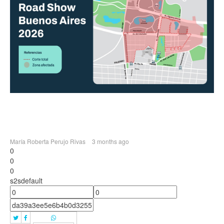
María Roberta Perujo Rivas
3 months ago
0
0
0
s2sdefault