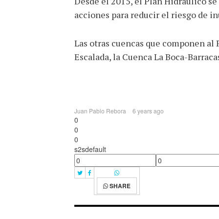
Desde el 2015, el Plan Hidráulico s
acciones para reducir el riesgo de i
Las otras cuencas que componen al P
Escalada, la Cuenca La Boca-Barraca
Juan Pablo Rebora
6 years ago
0
0
0
s2sdefault
SHARE