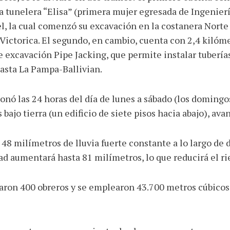
a tunelera “Elisa” (primera mujer egresada de Ingenierí
l, la cual comenzó su excavación en la costanera Norte 
 Victorica. El segundo, en cambio, cuenta con 2,4 kiló
de excavación Pipe Jacking, que permite instalar tubería
asta La Pampa-Ballivian.
onó las 24 horas del día de lunes a sábado (los domingos
ajo tierra (un edificio de siete pisos hacia abajo), ava
48 milímetros de lluvia fuerte constante a lo largo de 
ad aumentará hasta 81 milímetros, lo que reducirá el r
ajaron 400 obreros y se emplearon 43.700 metros cúbico