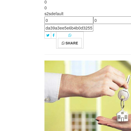
0
0
s2sdefault
SHARE