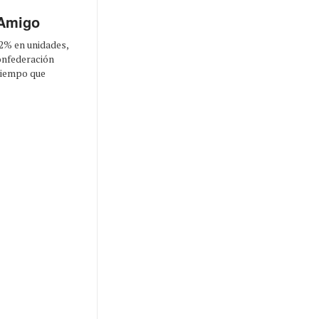
 Amigo
,2% en unidades,
onfederación
tiempo que