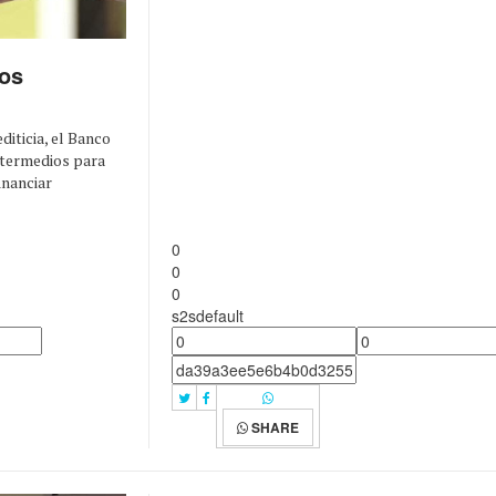
los
iticia, el Banco
ntermedios para
inanciar
0
0
0
s2sdefault
SHARE