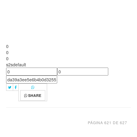
0
0
0
s2sdefault
SHARE
PÁGINA 621 DE 627