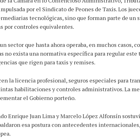
II de la Cámara en lo Contencioso Administrativo, Trib
impulsada por el Sindicato de Peones de Taxis. Los jue
ediarias tecnológicas, sino que forman parte de un si
s por controles equivalentes.
 un sector que hasta ahora operaba, en muchos casos, co
as no exista una normativa específica para regular este 
encias que rigen para taxis y remises.
en la licencia profesional, seguros especiales para tran
intas habilitaciones y controles administrativos. La me
lementar el Gobierno porteño.
do Enrique Juan Lima y Marcelo López Alfonsín sostuvi
espaldaron esa postura con antecedentes internacionales
opea.