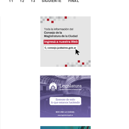
11
12
13
SIGUIENTE
FINAL