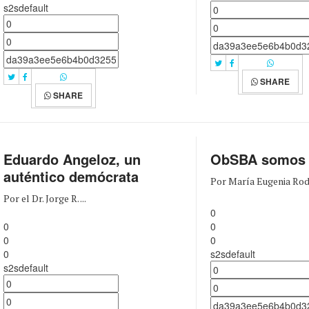
s2sdefault
SHARE
SHARE
Eduardo Angeloz, un
ObSBA somos 
auténtico demócrata
Por María Eugenia Rodr
Por el Dr. Jorge R. ...
0
0
0
0
0
0
s2sdefault
s2sdefault