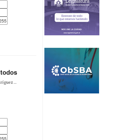
todos
íguez ...