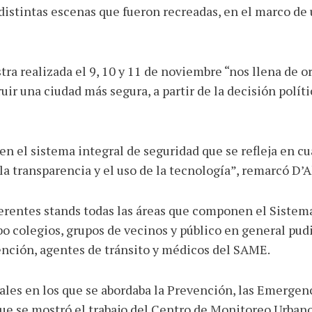
distintas escenas que fueron recreadas, en el marco de u
tra realizada el 9, 10 y 11 de noviembre “nos llena de
ruir una ciudad más segura, a partir de la decisión polí
en el sistema integral de seguridad que se refleja en c
 la transparencia y el uso de la tecnología”, remarcó D’
rentes stands todas las áreas que componen el Sistema 
bo colegios, grupos de vecinos y público en general pud
ención, agentes de tránsito y médicos del SAME.
les en los que se abordaba la Prevención, las Emergenc
e se mostró el trabajo del Centro de Monitoreo Urbano,