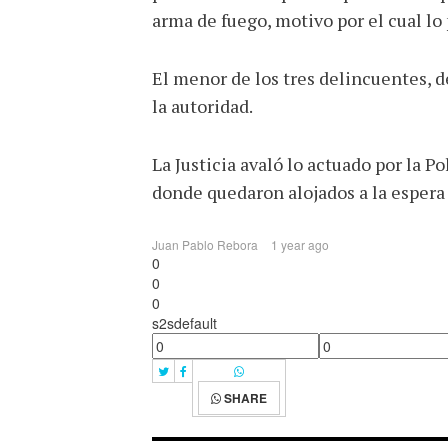
arma de fuego, motivo por el cual lo
El menor de los tres delincuentes, d
la autoridad.
La Justicia avaló lo actuado por la P
donde quedaron alojados a la espera d
Juan Pablo Rebora
1 year ago
0
0
0
s2sdefault
SHARE