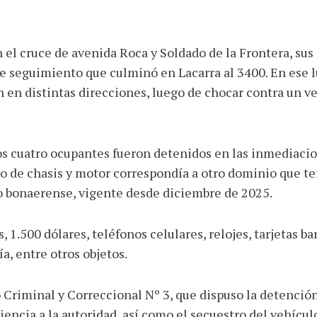
en el cruce de avenida Roca y Soldado de la Frontera, su
ve seguimiento que culminó en Lacarra al 3400. En ese l
 en distintas direcciones, luego de chocar contra un v
los cuatro ocupantes fueron detenidos en las inmediacion
o de chasis y motor correspondía a otro dominio que te
o bonaerense, vigente desde diciembre de 2025.
 1.500 dólares, teléfonos celulares, relojes, tarjetas b
a, entre otros objetos.
 Criminal y Correccional Nº 3, que dispuso la detenció
ncia a la autoridad, así como el secuestro del vehícul