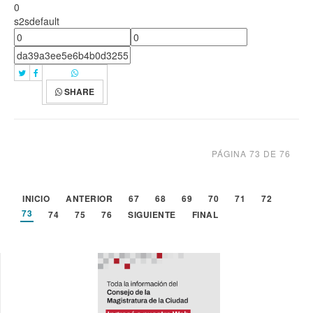
0
s2sdefault
SHARE
PÁGINA 73 DE 76
INICIO
ANTERIOR
67
68
69
70
71
72
73
74
75
76
SIGUIENTE
FINAL