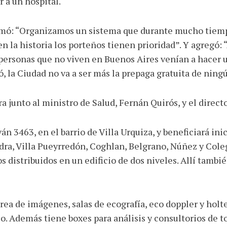
 a un hospital.
afirmó: “Organizamos un sistema que durante mucho tie
 en la historia los porteños tienen prioridad”. Y agregó
: personas que no viven en Buenos Aires venían a hacer 
, la Ciudad no va a ser más la prepaga gratuita de ningú
ra junto al ministro de Salud, Fernán Quirós, y el direc
án 3463, en el barrio de Villa Urquiza, y beneficiará in
edra, Villa Pueyrredón, Coghlan, Belgrano, Núñez y Cole
s distribuidos en un edificio de dos niveles. Allí tambi
área de imágenes, salas de ecografía, eco doppler y holt
. Además tiene boxes para análisis y consultorios de t