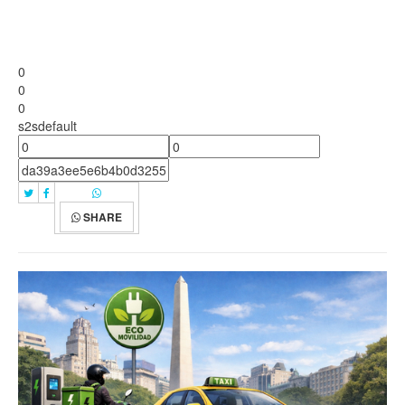
0
0
0
s2sdefault
SHARE