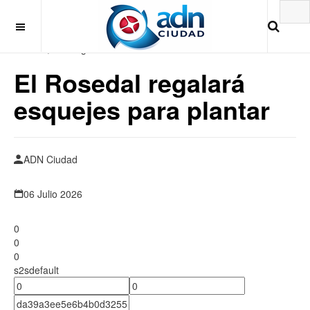
Viernes, 7 de Agosto 2026
El Rosedal regalará
esquejes para plantar
ADN Ciudad
06 Julio 2026
0
0
0
s2sdefault