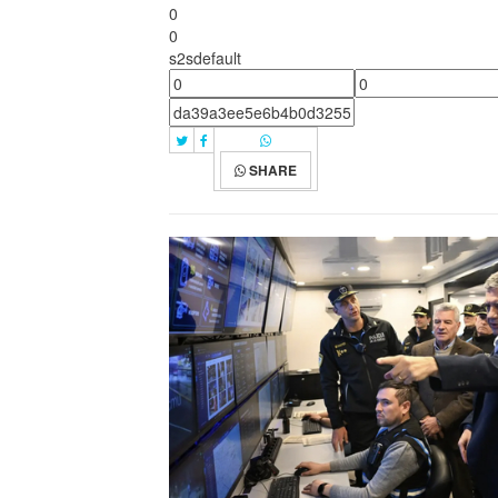
0
0
s2sdefault
SHARE