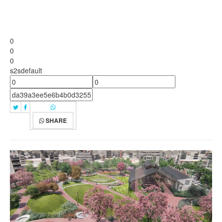
0
0
0
s2sdefault
SHARE