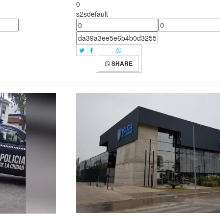
0
s2sdefault
SHARE