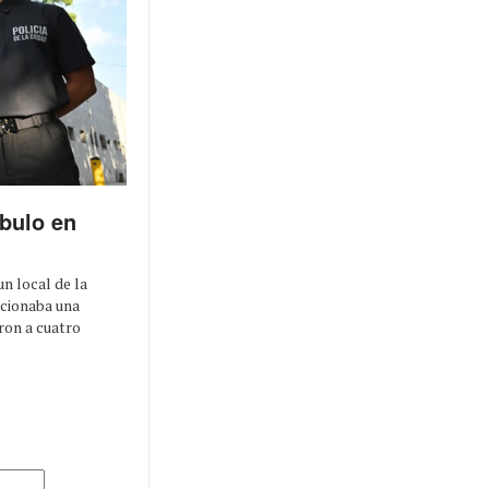
íbulo en
un local de la
ncionaba una
ron a cuatro