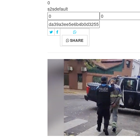
0
s2sdefault
SHARE